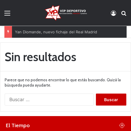
Menú
Acces
B
Yan Diomande, nuevo fichaje del Real Madrid
Sin resultados
Parece que no podemos encontrar lo que estás buscando. Quizá la
búsqueda pueda ayudarte.
B
u
s
c
a
El Tiempo
r