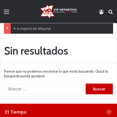
Menú
Acces
B
A la espera de Mayoral
Sin resultados
Parece que no podemos encontrar lo que estás buscando. Quizá la
búsqueda pueda ayudarte.
B
u
s
c
a
El Tiempo
r