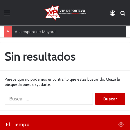
Menú
Acces
B
A la espera de Mayoral
Sin resultados
Parece que no podemos encontrar lo que estás buscando. Quizá la
búsqueda pueda ayudarte.
B
u
s
c
a
El Tiempo
r