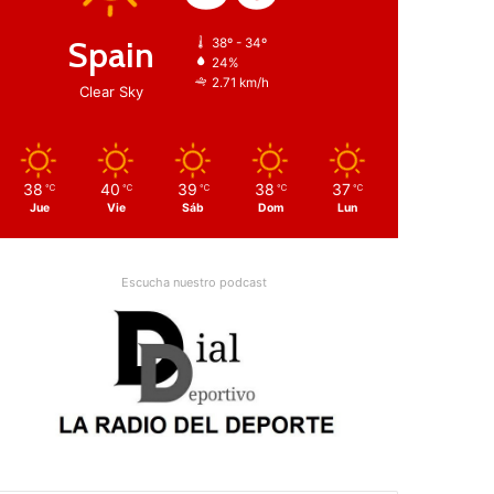
Spain
38º - 34º
24%
2.71 km/h
Clear Sky
38
40
39
38
37
℃
℃
℃
℃
℃
Jue
Vie
Sáb
Dom
Lun
Escucha nuestro podcast