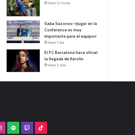
Hace 21 horas
Saba Sazonov: «Jugar en la
Conference es muy
importante para el equipo»
Hace 1 día
El FC Barcelona hace oficial
la llegada de Kerolin
Hace 2 días
Tube
Instagram
Spotify
Twitch
TikTok