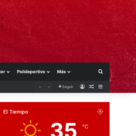
Buscar por
tor
Polideportivo
Más
Acceso
Publicación al aza
Barra lateral
Seguir
El Tiempo
35
℃