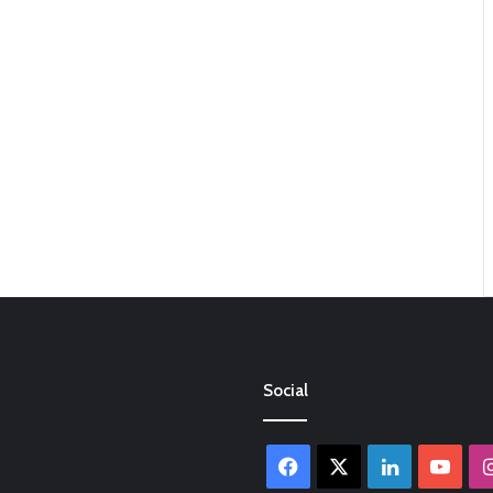
Social
Facebook
X
LinkedIn
You