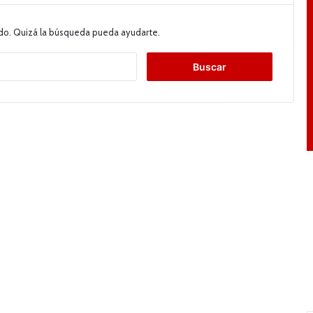
do. Quizá la búsqueda pueda ayudarte.
B
u
s
c
a
r
: