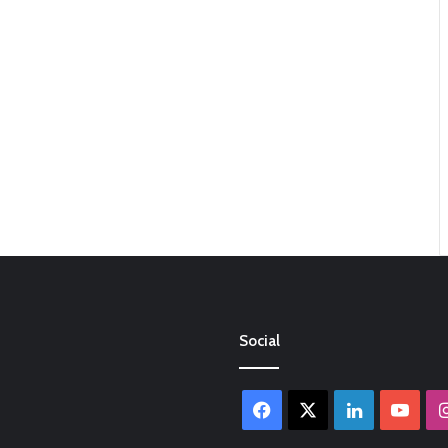
Social
Facebook
X
LinkedIn
You