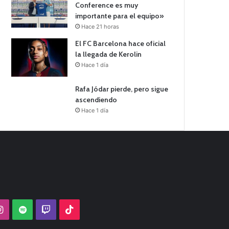
Conference es muy
importante para el equipo»
Hace 21 horas
El FC Barcelona hace oficial
la llegada de Kerolin
Hace 1 día
Rafa Jódar pierde, pero sigue
ascendiendo
Hace 1 día
Tube
Instagram
Spotify
Twitch
TikTok