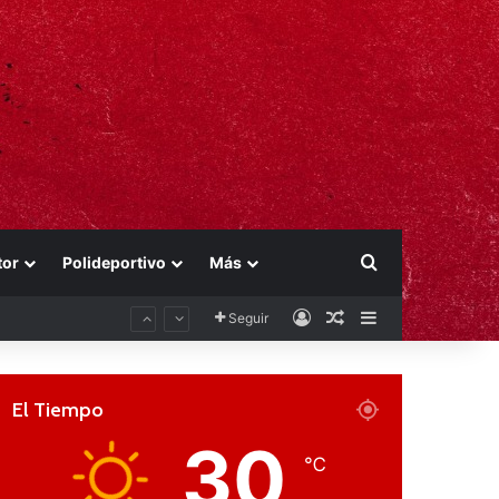
Buscar por
tor
Polideportivo
Más
Acceso
Publicación al aza
Barra lateral
Seguir
El Tiempo
30
℃