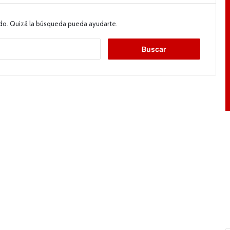
do. Quizá la búsqueda pueda ayudarte.
B
u
s
c
a
r
: