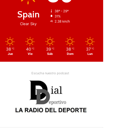
Spain
38º - 29º
31%
2.38 km/h
Clear Sky
38
40
39
38
37
℃
℃
℃
℃
℃
Jue
Vie
Sáb
Dom
Lun
Escucha nuestro podcast