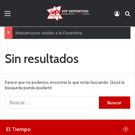
Menú
Acces
B
Mastantuono cedido a la Fiorentina
Sin resultados
Parece que no podemos encontrar lo que estás buscando. Quizá la
búsqueda pueda ayudarte.
B
u
s
c
a
El Tiempo
r