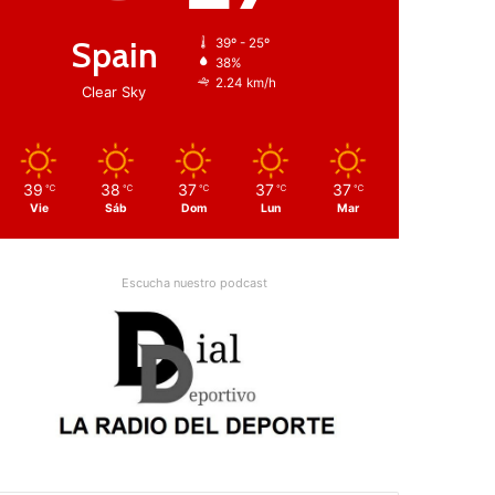
Spain
39º - 25º
38%
2.24 km/h
Clear Sky
39
38
37
37
37
℃
℃
℃
℃
℃
Vie
Sáb
Dom
Lun
Mar
Escucha nuestro podcast