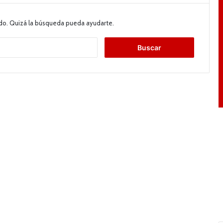
do. Quizá la búsqueda pueda ayudarte.
B
u
s
c
a
r
: