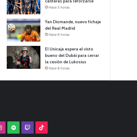
canteras para reforzarse
Hace 5 horas
Yan Diomande, nuevo fichaje
del Real Madrid
Hace 6 horas
El Unicaja espera el visto
bueno del Dubái para cerrar
la cesión de Lukosius
Hace 8 horas
Tube
Instagram
Spotify
Twitch
TikTok