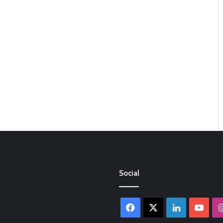
Social
Facebook
X
LinkedIn
You