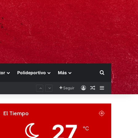
Buscar por
tor
Polideportivo
Más
Acceso
Publicación al aza
Barra lateral
Seguir
El Tiempo
27
℃