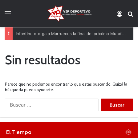
Menú
Acces
B
Infantino otorga a Marruecos la final del próximo Mundial 2030
Sin resultados
Parece que no podemos encontrar lo que estás buscando. Quizá la
búsqueda pueda ayudarte.
B
u
s
c
a
El Tiempo
r