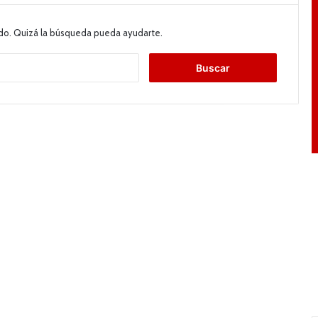
do. Quizá la búsqueda pueda ayudarte.
B
u
s
c
a
r
: