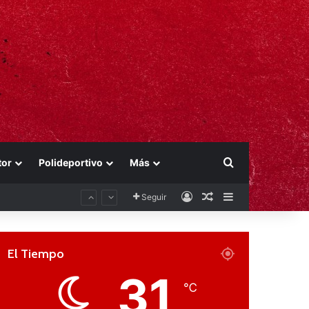
Buscar por
tor
Polideportivo
Más
Acceso
Publicación al aza
Barra lateral
Seguir
El Tiempo
31
℃