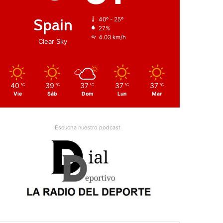
Spain
40º - 25º
27%
4.03 km/h
Clear Sky
40
39
37
37
37
℃
℃
℃
℃
℃
Vie
Sáb
Dom
Lun
Mar
Escucha nuestro podcast