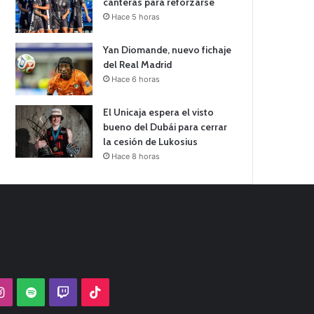
canteras para reforzarse
Hace 5 horas
Yan Diomande, nuevo fichaje
del Real Madrid
Hace 6 horas
El Unicaja espera el visto
bueno del Dubái para cerrar
la cesión de Lukosius
Hace 8 horas
Tube
Instagram
Spotify
Twitch
TikTok