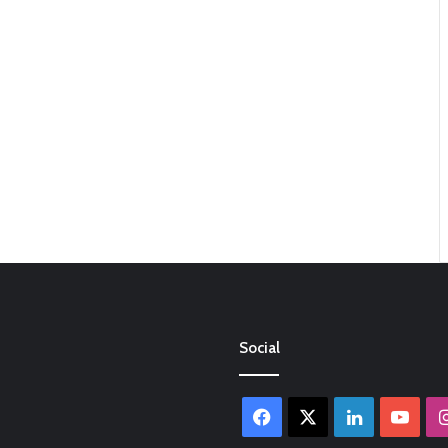
Social
Facebook
X
LinkedIn
You