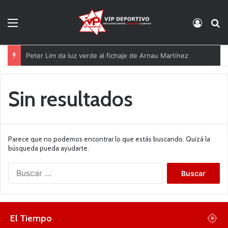
Menú
Acces
B
Peter Lim da luz verde al fichaje de Arnau Martínez
Sin resultados
Parece que no podemos encontrar lo que estás buscando. Quizá la
búsqueda pueda ayudarte.
B
u
s
c
a
El Tiempo
r