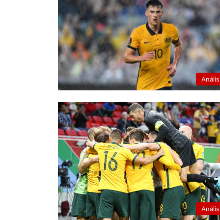
Anális
Anális