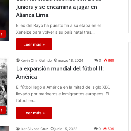
Juniors y se encamina a jugar en
Alianza Lima
El ex del Rayo ha puesto fin a su etapa en el
Xeneize para volver a su país natal tras…
es
Leer más »
Kevin Chin Galindo
marzo 18, 2024
0
669
La expansión mundial del fútbol II:
América
El fútbol llegó a América en la mitad del siglo XIX,
llevado por marineros e inmigrantes europeos. El
fútbol en…
es
Leer más »
Iker Silvosa Cruz
junio 15, 2022
0
509