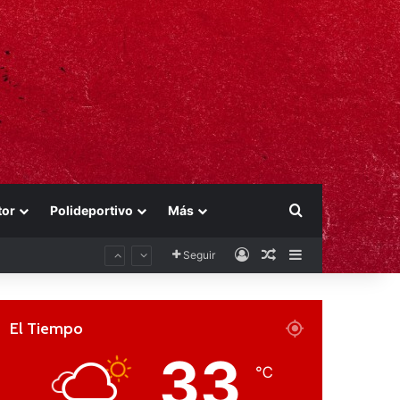
Buscar por
tor
Polideportivo
Más
Acceso
Publicación al aza
Barra lateral
Seguir
El Tiempo
33
℃