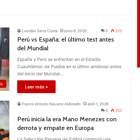
Lourdes Serra Costa
junio 8, 2026
0
225
Perú vs España: el último test antes
del Mundial
España y Perú se enfrentan en el Estadio
Cuauhtémoc de Puebla en el último amistoso antes
del inicio del Mundial…
is
Leer más »
Franco Antonio Navarro Aldoradin
abril 1, 2026
0
255
Perú inicia la era Mano Menezes con
derrota y empate en Europa
La Selección Peruana de Fútbol comenzó una