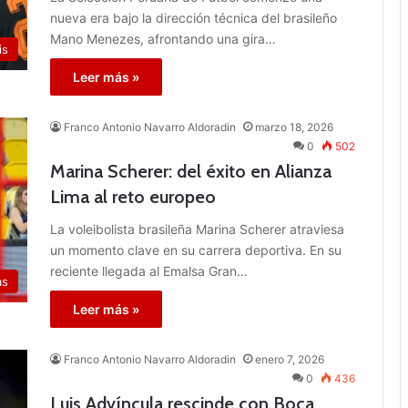
nueva era bajo la dirección técnica del brasileño
Mano Menezes, afrontando una gira…
is
Leer más »
Franco Antonio Navarro Aldoradin
marzo 18, 2026
0
502
Marina Scherer: del éxito en Alianza
Lima al reto europeo
La voleibolista brasileña Marina Scherer atraviesa
un momento clave en su carrera deportiva. En su
reciente llegada al Emalsa Gran…
as
Leer más »
Franco Antonio Navarro Aldoradin
enero 7, 2026
0
436
Luis Advíncula rescinde con Boca