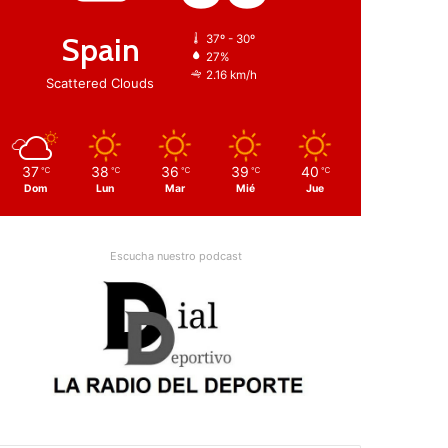
Spain
37º - 30º
27%
2.16 km/h
Scattered Clouds
37
38
36
39
40
℃
℃
℃
℃
℃
Dom
Lun
Mar
Mié
Jue
Escucha nuestro podcast