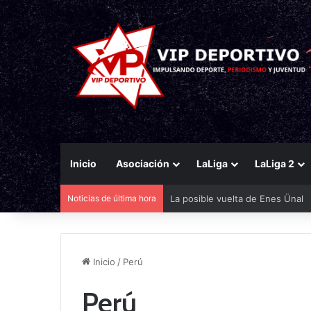
Inicio
Asociación
LaLiga
LaLiga 2
La posible vuelta de Enes Ünal
Noticias de última hora
Inicio
/
Perú
Perú