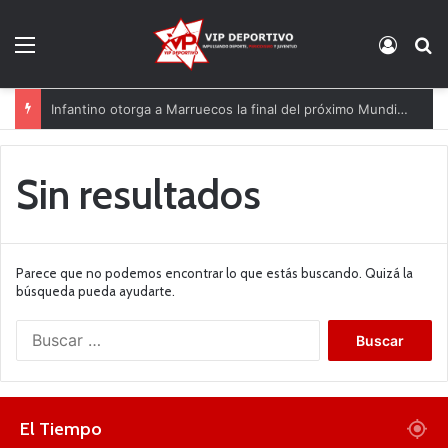
Menú
Acces
B
Infantino otorga a Marruecos la final del próximo Mundial 2030
Sin resultados
Parece que no podemos encontrar lo que estás buscando. Quizá la
búsqueda pueda ayudarte.
B
u
s
c
a
El Tiempo
r