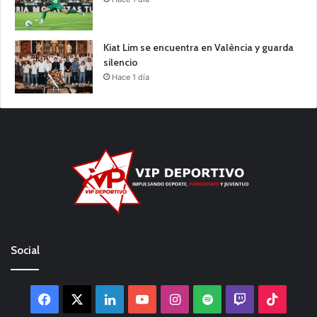
Kiat Lim se encuentra en València y guarda
silencio
Hace 1 día
Social
Facebook
X
LinkedIn
YouTube
Instagram
Spotify
Twitch
TikTo