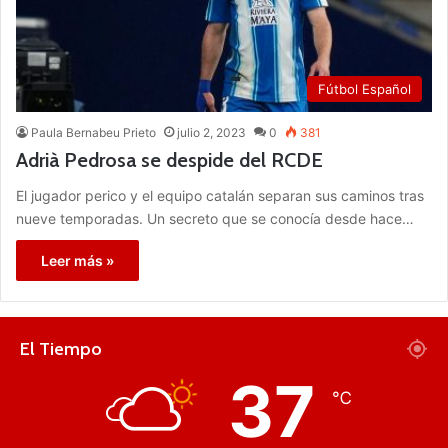
Fútbol Español
Paula Bernabeu Prieto
julio 2, 2023
0
381
Adrià Pedrosa se despide del RCDE
El jugador perico y el equipo catalán separan sus caminos tras
nueve temporadas. Un secreto que se conocía desde hace…
Leer más »
El Tiempo
37
℃