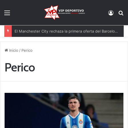
Menú
Acces
B
El Manchester City rechaza la primera oferta del Barcelona por Rodri
Inicio
/
Perico
Perico