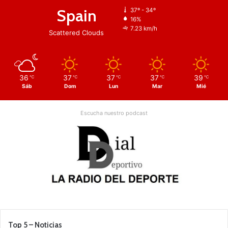
Spain
37º - 34º
16%
7.23 km/h
Scattered Clouds
36
37
37
37
39
℃
℃
℃
℃
℃
Sáb
Dom
Lun
Mar
Mié
Escucha nuestro podcast
Top 5 – Noticias