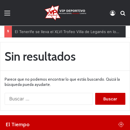
Menú
Acces
B
El Tenerife se lleva el XLVI Trofeo Villa de Leganés en los penaltis
Sin resultados
Parece que no podemos encontrar lo que estás buscando. Quizá la
búsqueda pueda ayudarte.
B
u
s
c
a
El Tiempo
r