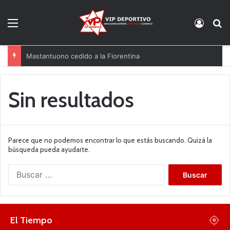
Menú
Acces
B
Mastantuono cedido a la Fiorentina
Sin resultados
Parece que no podemos encontrar lo que estás buscando. Quizá la
búsqueda pueda ayudarte.
B
u
s
c
a
El Tiempo
r