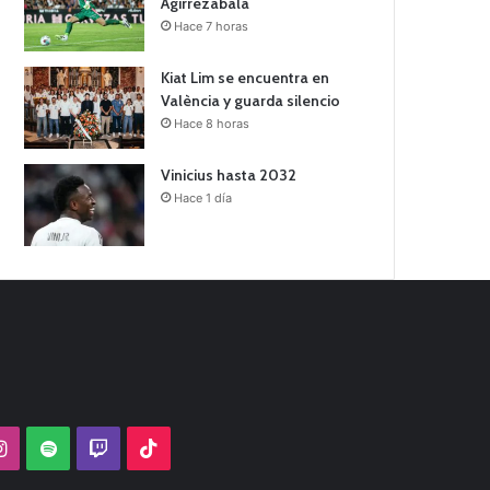
Agirrezabala
Hace 7 horas
Kiat Lim se encuentra en
València y guarda silencio
Hace 8 horas
Vinicius hasta 2032
Hace 1 día
Tube
Instagram
Spotify
Twitch
TikTok