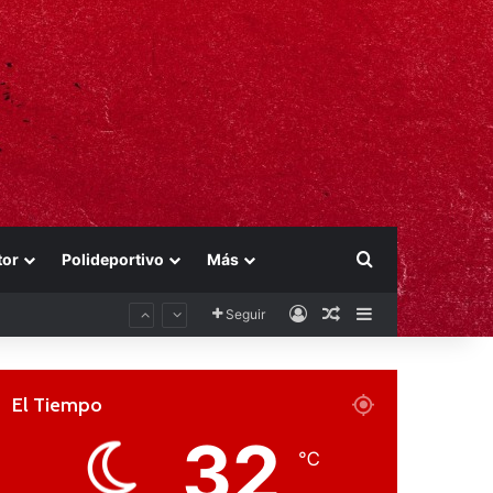
Buscar por
tor
Polideportivo
Más
Acceso
Publicación al aza
Barra lateral
Seguir
El Tiempo
32
℃