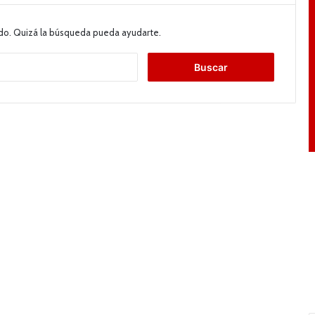
do. Quizá la búsqueda pueda ayudarte.
B
u
s
c
a
r
: