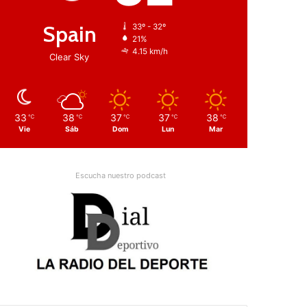
Spain
33º - 32º
21%
4.15 km/h
Clear Sky
33
38
37
37
38
℃
℃
℃
℃
℃
Vie
Sáb
Dom
Lun
Mar
Escucha nuestro podcast