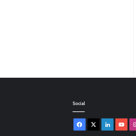
Social
Facebook
X
LinkedIn
You