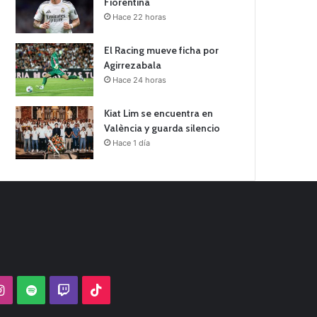
Fiorentina
Hace 22 horas
El Racing mueve ficha por
Agirrezabala
Hace 24 horas
Kiat Lim se encuentra en
València y guarda silencio
Hace 1 día
Tube
Instagram
Spotify
Twitch
TikTok