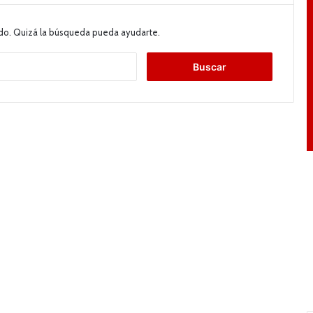
do. Quizá la búsqueda pueda ayudarte.
B
u
s
c
a
r
: