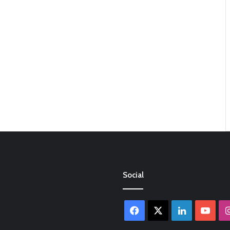
Social
Facebook
X
LinkedIn
You