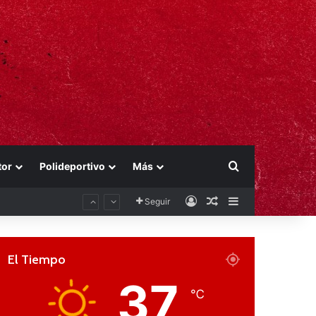
Buscar por
tor
Polideportivo
Más
Acceso
Publicación al aza
Barra lateral
Seguir
El Tiempo
37
℃