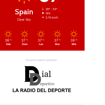
Spain
38º - 33º
16%
3.76 km/h
Clear Sky
38
37
37
37
39
℃
℃
℃
℃
℃
Sáb
Dom
Lun
Mar
Mié
Escucha nuestro podcast