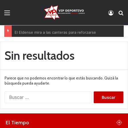
Menú
Acces
B
El Eldense mira a las canteras para reforzarse
Sin resultados
Parece que no podemos encontrar lo que estás buscando. Quizá la
búsqueda pueda ayudarte.
B
u
s
c
a
El Tiempo
r