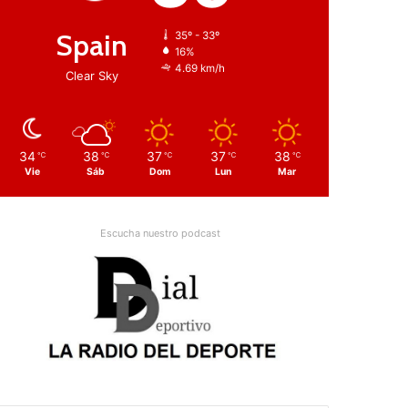
Spain
35º - 33º
16%
4.69 km/h
Clear Sky
34
38
37
37
38
℃
℃
℃
℃
℃
Vie
Sáb
Dom
Lun
Mar
Escucha nuestro podcast