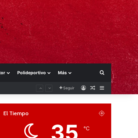
Buscar por
tor
Polideportivo
Más
Acceso
Publicación al aza
Barra lateral
Seguir
El Tiempo
35
℃