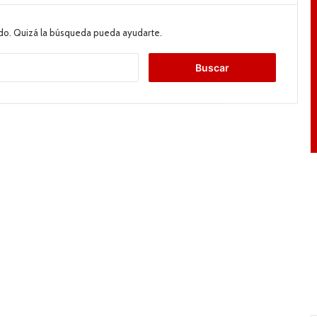
do. Quizá la búsqueda pueda ayudarte.
B
u
s
c
a
r
: