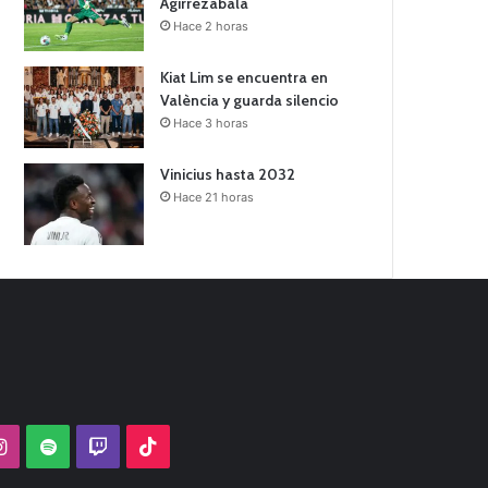
Agirrezabala
Hace 2 horas
Kiat Lim se encuentra en
València y guarda silencio
Hace 3 horas
Vinicius hasta 2032
Hace 21 horas
Tube
Instagram
Spotify
Twitch
TikTok