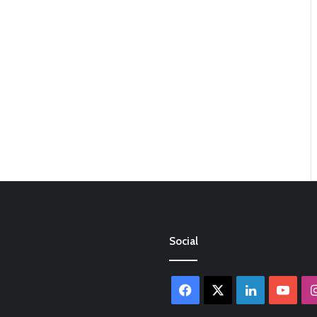
Social
Facebook
X
LinkedIn
You