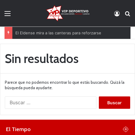
Menú
Acces
B
El Eldense mira a las canteras para reforzarse
Sin resultados
Parece que no podemos encontrar lo que estás buscando. Quizá la
búsqueda pueda ayudarte.
B
u
s
c
a
El Tiempo
r