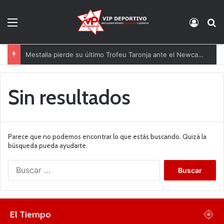
Menú
Acces
B
Mestalla pierde su último Trofeu Taronja ante el Newcastle
Sin resultados
Parece que no podemos encontrar lo que estás buscando. Quizá la
búsqueda pueda ayudarte.
B
u
s
c
a
El Tiempo
r