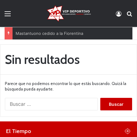
Menú
Acces
B
Mastantuono cedido a la Fiorentina
Sin resultados
Parece que no podemos encontrar lo que estás buscando. Quizá la
búsqueda pueda ayudarte.
B
u
s
c
a
El Tiempo
r