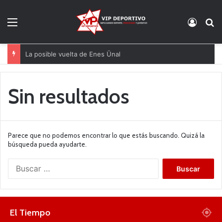
Menú
Acces
B
La posible vuelta de Enes Ünal
Sin resultados
Parece que no podemos encontrar lo que estás buscando. Quizá la
búsqueda pueda ayudarte.
B
u
s
c
a
El Tiempo
r