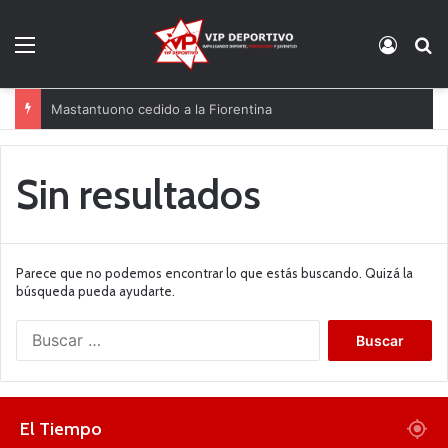
Menú
Acces
B
Mastantuono cedido a la Fiorentina
Sin resultados
Parece que no podemos encontrar lo que estás buscando. Quizá la
búsqueda pueda ayudarte.
B
u
s
c
a
El Tiempo
r