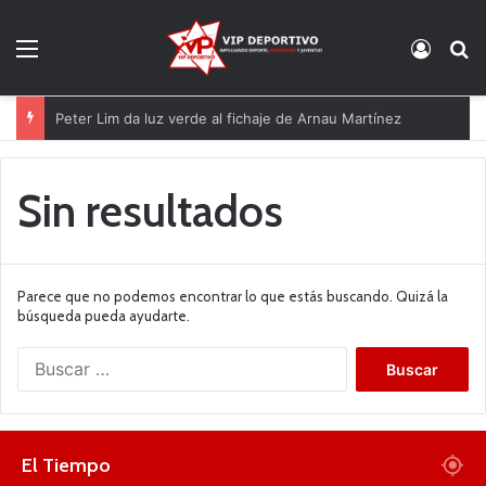
Menú
Acces
B
Peter Lim da luz verde al fichaje de Arnau Martínez
Sin resultados
Parece que no podemos encontrar lo que estás buscando. Quizá la
búsqueda pueda ayudarte.
B
u
s
c
a
El Tiempo
r