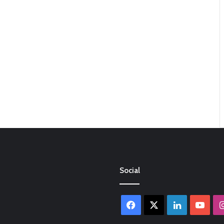
Social
Facebook
X
LinkedIn
You