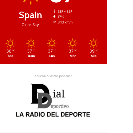
Spain
38º - 33º
17%
3.13 km/h
Clear Sky
38
37
37
37
39
℃
℃
℃
℃
℃
Sáb
Dom
Lun
Mar
Mié
Escucha nuestro podcast