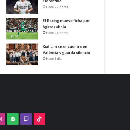
Fiorentina
Hace 22 horas
El Racing mueve ficha por
Agirrezabala
Hace 24 horas
Kiat Lim se encuentra en
València y guarda silencio
Hace 1 día
Tube
Instagram
Spotify
Twitch
TikTok