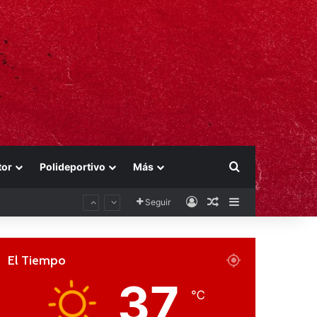
Buscar por
tor
Polideportivo
Más
Acceso
Publicación al aza
Barra lateral
Seguir
El Tiempo
37
℃