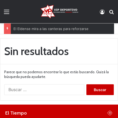
Menú
Acces
B
El Eldense mira a las canteras para reforzarse
Sin resultados
Parece que no podemos encontrar lo que estás buscando. Quizá la
búsqueda pueda ayudarte.
B
u
s
c
a
El Tiempo
r