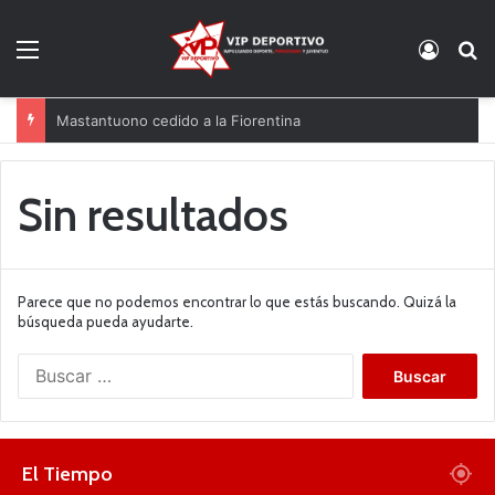
Menú
Acces
B
Mastantuono cedido a la Fiorentina
Sin resultados
Parece que no podemos encontrar lo que estás buscando. Quizá la
búsqueda pueda ayudarte.
B
u
s
c
a
El Tiempo
r