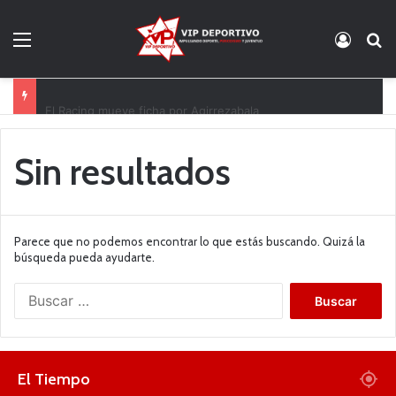
Menú
Acces
B
El Racing mueve ficha por Agirrezabala
Sin resultados
Parece que no podemos encontrar lo que estás buscando. Quizá la
búsqueda pueda ayudarte.
B
u
s
c
a
El Tiempo
r