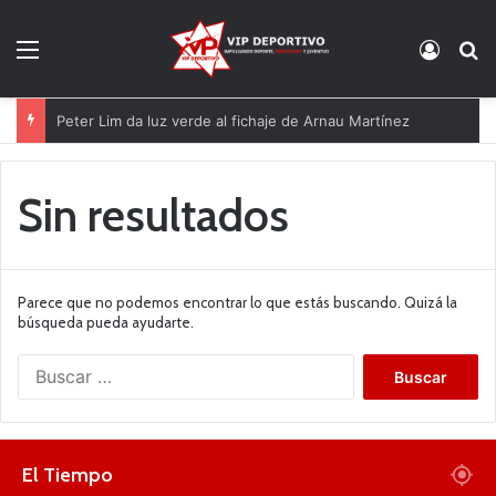
Menú
Acces
B
Peter Lim da luz verde al fichaje de Arnau Martínez
Sin resultados
Parece que no podemos encontrar lo que estás buscando. Quizá la
búsqueda pueda ayudarte.
B
u
s
c
a
El Tiempo
r