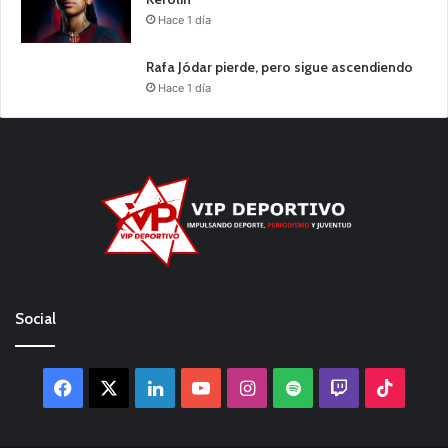
Hace 1 día
Rafa Jódar pierde, pero sigue ascendiendo
Hace 1 día
Social
Facebook
X
LinkedIn
YouTube
Instagram
Spotify
Twitch
TikTo