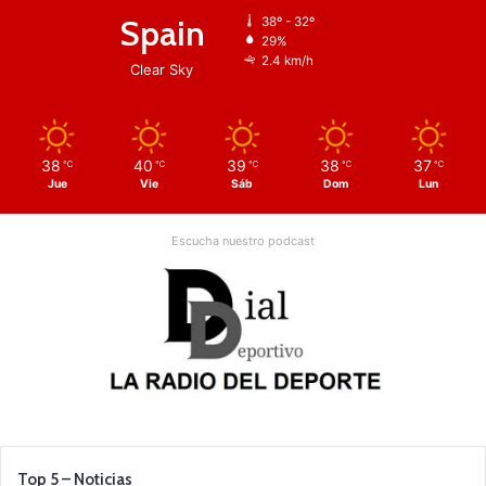
Spain
38º - 32º
29%
2.4 km/h
Clear Sky
38
40
39
38
37
℃
℃
℃
℃
℃
Jue
Vie
Sáb
Dom
Lun
Escucha nuestro podcast
Top 5 – Noticias