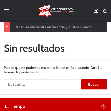
Menú
Acces
B
Kiat Lim se encuentra en València y guarda silencio
Sin resultados
Parece que no podemos encontrar lo que estás buscando. Quizá la
búsqueda pueda ayudarte.
B
u
s
c
a
El Tiempo
r