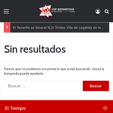
Menú
Acces
B
El Tenerife se lleva el XLVI Trofeo Villa de Leganés en los penaltis
Sin resultados
Parece que no podemos encontrar lo que estás buscando. Quizá la
búsqueda pueda ayudarte.
B
u
s
c
a
El Tiempo
r