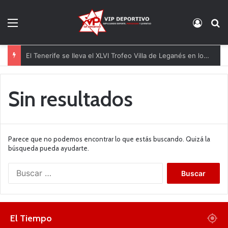
Menú
Acces
B
El Tenerife se lleva el XLVI Trofeo Villa de Leganés en los penaltis
Sin resultados
Parece que no podemos encontrar lo que estás buscando. Quizá la
búsqueda pueda ayudarte.
B
u
s
c
a
El Tiempo
r