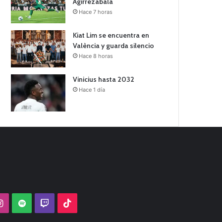
Agirrezabala
Hace 7 horas
Kiat Lim se encuentra en
València y guarda silencio
Hace 8 horas
Vinicius hasta 2032
Hace 1 día
Tube
Instagram
Spotify
Twitch
TikTok