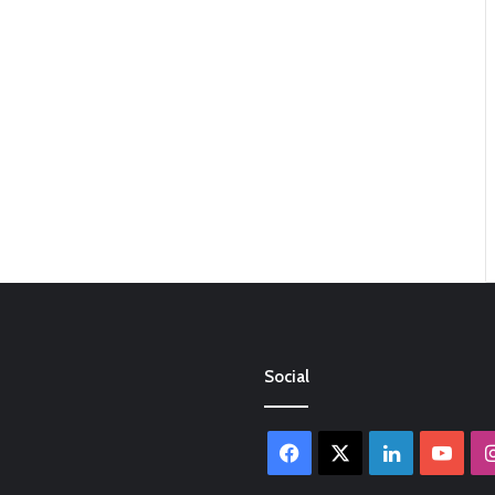
Social
Facebook
X
LinkedIn
You