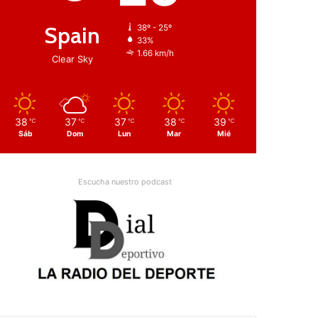
Spain
38º - 25º
33%
1.66 km/h
Clear Sky
38
37
37
38
39
℃
℃
℃
℃
℃
Sáb
Dom
Lun
Mar
Mié
Escucha nuestro podcast