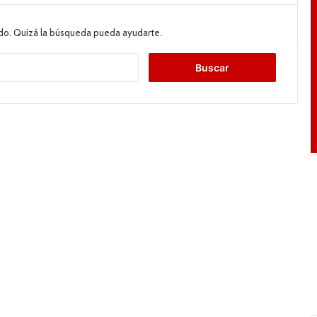
do. Quizá la búsqueda pueda ayudarte.
B
u
s
c
a
r
: