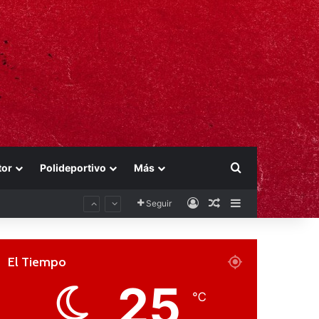
Buscar por
tor
Polideportivo
Más
Acceso
Publicación al aza
Barra lateral
Seguir
El Tiempo
25
℃