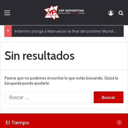
Menú
Acces
B
Infantino otorga a Marruecos la final del próximo Mundial 2030
Sin resultados
Parece que no podemos encontrar lo que estás buscando. Quizá la
búsqueda pueda ayudarte.
B
u
s
c
a
El Tiempo
r