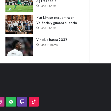
Agirrezabala
Hace 2 horas
Kiat Lim se encuentra en
València y guarda silencio
Hace 3 horas
Vinicius hasta 2032
Hace 21 horas
Tube
Instagram
Spotify
Twitch
TikTok