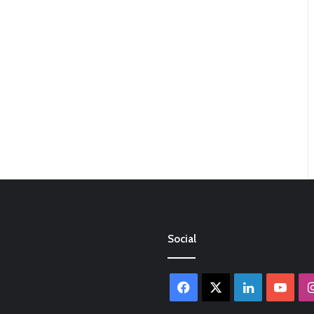
Social
Facebook
X
LinkedIn
You