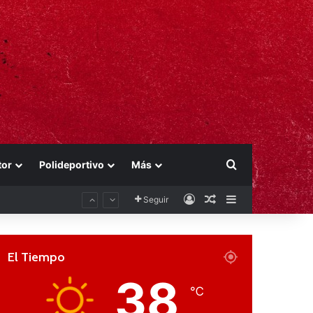
Buscar por
tor
Polideportivo
Más
Acceso
Publicación al aza
Barra lateral
Seguir
El Tiempo
38
℃