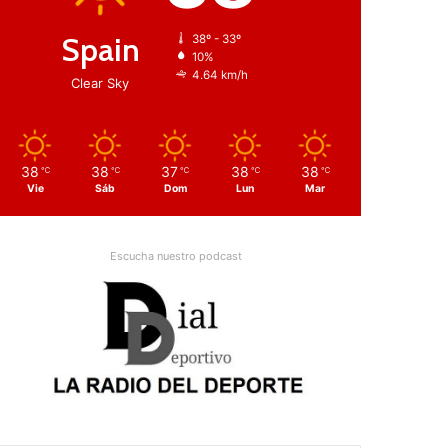
Spain
38º - 33º
10%
4.64 km/h
Clear Sky
38
38
37
38
38
℃
℃
℃
℃
℃
Vie
Sáb
Dom
Lun
Mar
Escucha nuestro podcast