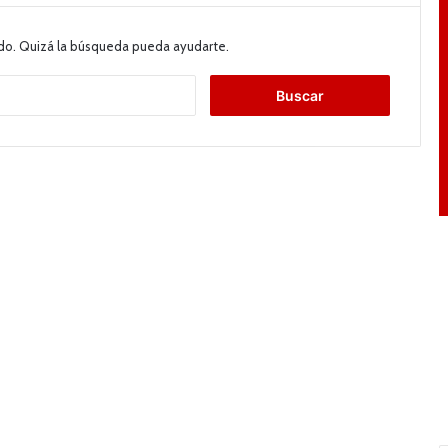
do. Quizá la búsqueda pueda ayudarte.
B
u
s
c
a
r
: