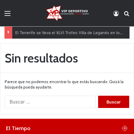
Menú
Acces
B
El Tenerife se lleva el XLVI Trofeo Villa de Leganés en los penaltis
Sin resultados
Parece que no podemos encontrar lo que estás buscando. Quizá la
búsqueda pueda ayudarte.
B
u
s
c
a
El Tiempo
r