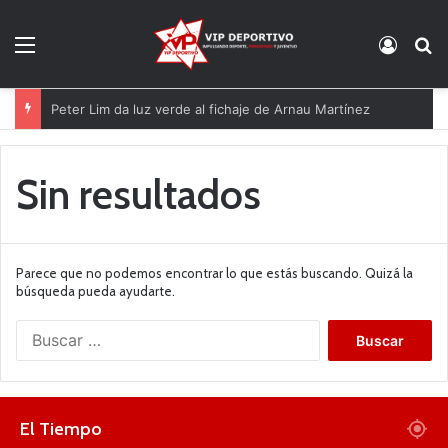
Menú
Acces
B
Peter Lim da luz verde al fichaje de Arnau Martínez
Sin resultados
Parece que no podemos encontrar lo que estás buscando. Quizá la
búsqueda pueda ayudarte.
B
u
s
c
a
El Tiempo
r