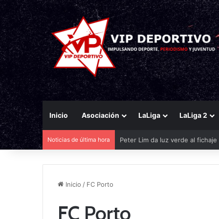
Inicio
Asociación
LaLiga
LaLiga 2
Noticias de última hora
Peter Lim da luz verde al fichaj
Inicio
/
FC Porto
FC Porto