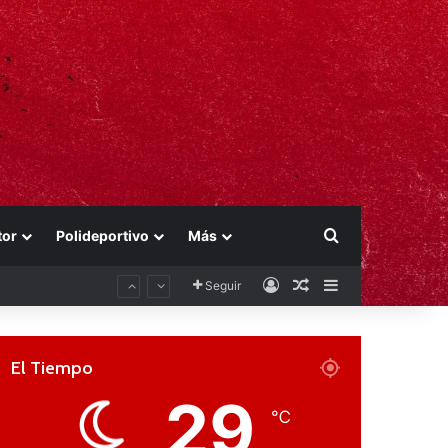
Buscar por
tor
Polideportivo
Más
Acceso
Publicación al aza
Barra lateral
Seguir
El Tiempo
29
℃