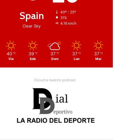
Spain
40º - 25º
31%
4.16 km/h
Clear Sky
40
39
37
37
37
℃
℃
℃
℃
℃
Vie
Sáb
Dom
Lun
Mar
Escucha nuestro podcast