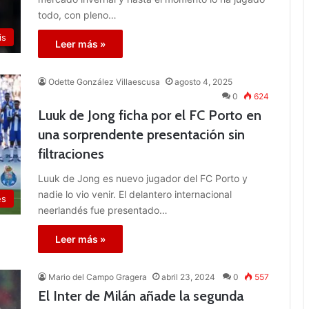
todo, con pleno…
is
Leer más »
Odette González Villaescusa
agosto 4, 2025
0
624
Luuk de Jong ficha por el FC Porto en
una sorprendente presentación sin
filtraciones
Luuk de Jong es nuevo jugador del FC Porto y
nadie lo vio venir. El delantero internacional
es
neerlandés fue presentado…
Leer más »
Mario del Campo Gragera
abril 23, 2024
0
557
El Inter de Milán añade la segunda