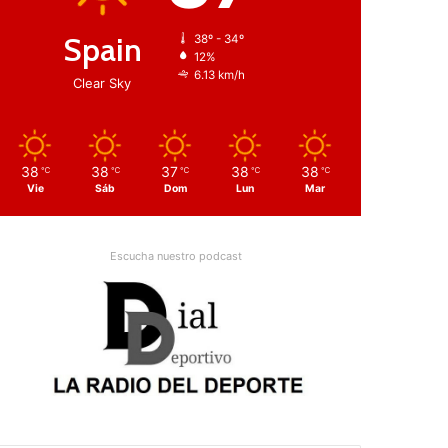
Spain
38º - 34º
12%
6.13 km/h
Clear Sky
38
38
37
38
38
℃
℃
℃
℃
℃
Vie
Sáb
Dom
Lun
Mar
Escucha nuestro podcast