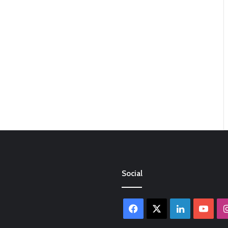
Social
Facebook
X
LinkedIn
You