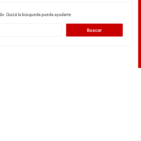
do. Quizá la búsqueda pueda ayudarte.
B
u
s
c
a
r
: