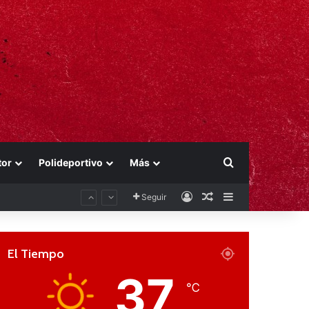
Buscar por
tor
Polideportivo
Más
Acceso
Publicación al aza
Barra lateral
Seguir
El Tiempo
37
℃