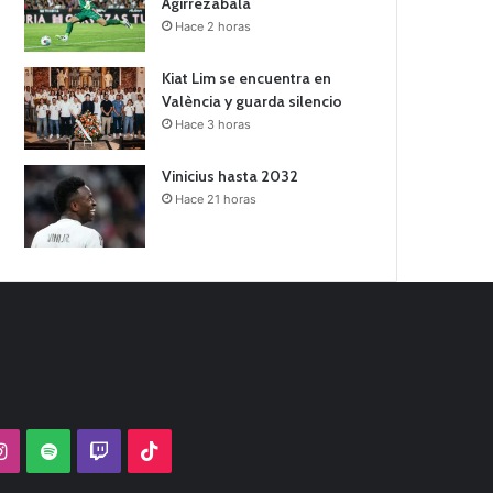
Agirrezabala
Hace 2 horas
Kiat Lim se encuentra en
València y guarda silencio
Hace 3 horas
Vinicius hasta 2032
Hace 21 horas
Tube
Instagram
Spotify
Twitch
TikTok