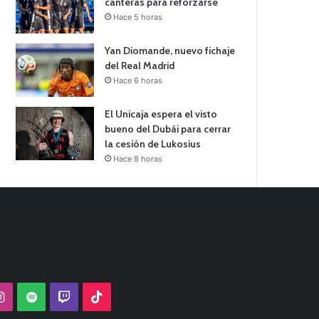
canteras para reforzarse
Hace 5 horas
Yan Diomande, nuevo fichaje
del Real Madrid
Hace 6 horas
El Unicaja espera el visto
bueno del Dubái para cerrar
la cesión de Lukosius
Hace 8 horas
Tube
Instagram
Spotify
Twitch
TikTok