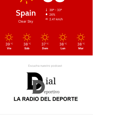
Spain
39º - 33º
26%
2.41 km/h
Clear Sky
39
38
37
38
38
℃
℃
℃
℃
℃
Vie
Sáb
Dom
Lun
Mar
Escucha nuestro podcast