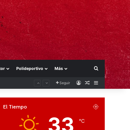
Buscar por
tor
Polideportivo
Más
Acceso
Publicación al aza
Barra lateral
Seguir
El Tiempo
33
℃