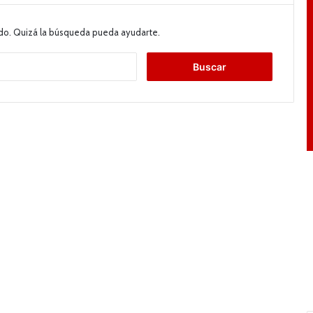
do. Quizá la búsqueda pueda ayudarte.
B
u
s
c
a
r
: