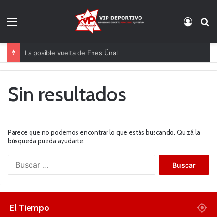
Menú
Acces
B
La posible vuelta de Enes Ünal
Sin resultados
Parece que no podemos encontrar lo que estás buscando. Quizá la
búsqueda pueda ayudarte.
B
u
s
c
a
El Tiempo
r