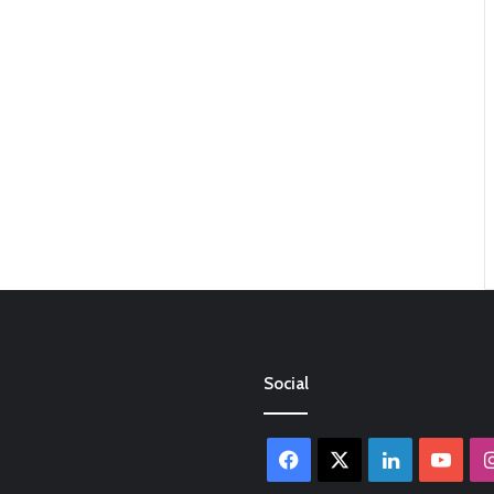
Social
Facebook
X
LinkedIn
You