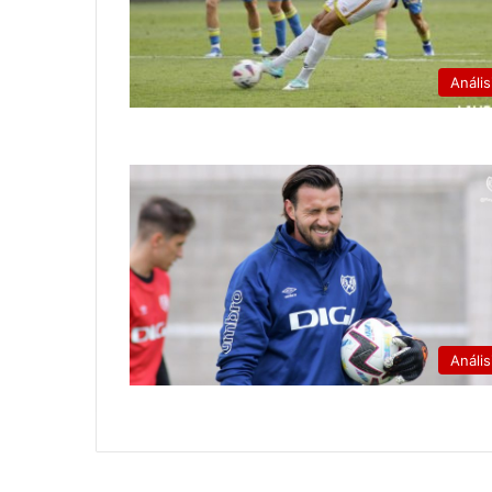
Anális
Anális