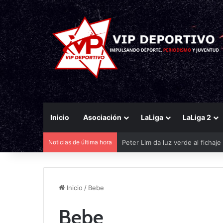
Inicio
Asociación
LaLiga
LaLiga 2
Noticias de última hora
Peter Lim da luz verde al fichaj
Inicio
/
Bebe
Bebe