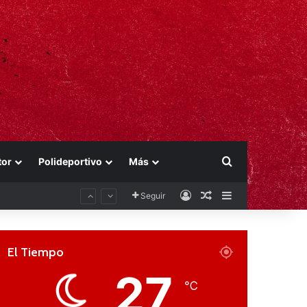
Buscar por
tor
Polideportivo
Más
Acceso
Publicación al aza
Barra lateral
Seguir
El Tiempo
27
℃