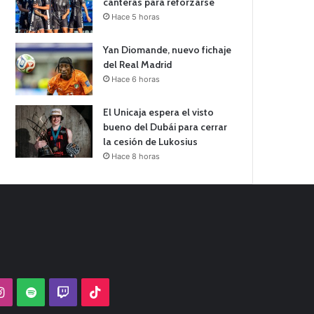
canteras para reforzarse
Hace 5 horas
Yan Diomande, nuevo fichaje
del Real Madrid
Hace 6 horas
El Unicaja espera el visto
bueno del Dubái para cerrar
la cesión de Lukosius
Hace 8 horas
Tube
Instagram
Spotify
Twitch
TikTok