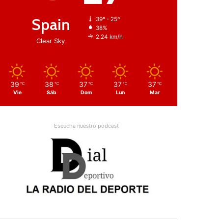
Spain
39º - 25º
38%
2.24 km/h
Clear Sky
39
38
37
37
37
℃
℃
℃
℃
℃
Vie
Sáb
Dom
Lun
Mar
Escucha nuestro podcast