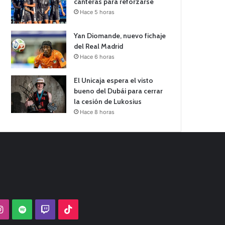
canteras para reforzarse
Hace 5 horas
Yan Diomande, nuevo fichaje
del Real Madrid
Hace 6 horas
El Unicaja espera el visto
bueno del Dubái para cerrar
la cesión de Lukosius
Hace 8 horas
Tube
Instagram
Spotify
Twitch
TikTok