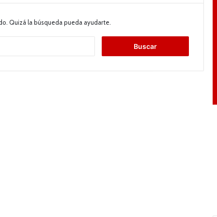
do. Quizá la búsqueda pueda ayudarte.
B
u
s
c
a
r
: