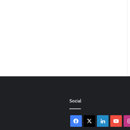
Social
Facebook
X
LinkedIn
You