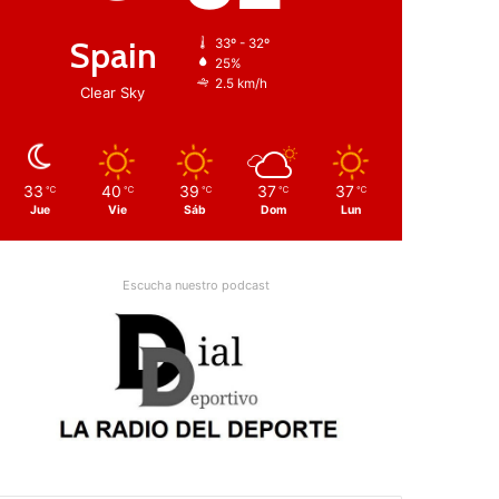
Spain
33º - 32º
25%
2.5 km/h
Clear Sky
33
40
39
37
37
℃
℃
℃
℃
℃
Jue
Vie
Sáb
Dom
Lun
Escucha nuestro podcast