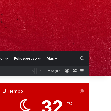
Buscar por
tor
Polideportivo
Más
Acceso
Publicación al aza
Barra lateral
Seguir
El Tiempo
32
℃