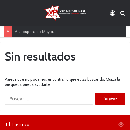
Menú
Acces
B
A la espera de Mayoral
Sin resultados
Parece que no podemos encontrar lo que estás buscando. Quizá la
búsqueda pueda ayudarte.
B
u
s
c
a
El Tiempo
r