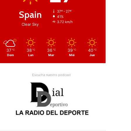
Spain
37º - 27º
41%
3.72 km/h
Clear Sky
37
38
36
39
40
℃
℃
℃
℃
℃
Dom
Lun
Mar
Mié
Jue
Escucha nuestro podcast