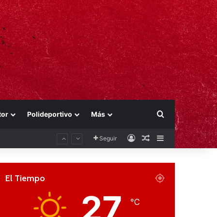
Buscar por
tor
Polideportivo
Más
Acceso
Publicación al aza
Barra lateral
Seguir
El Tiempo
27
℃