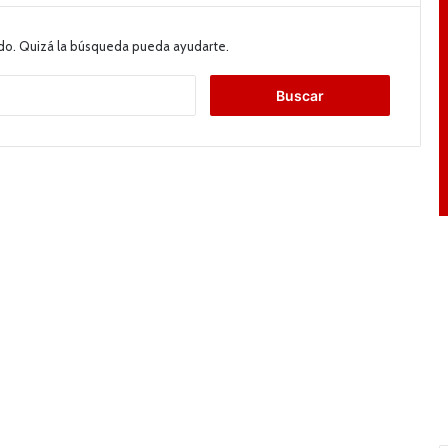
do. Quizá la búsqueda pueda ayudarte.
B
u
s
c
a
r
: