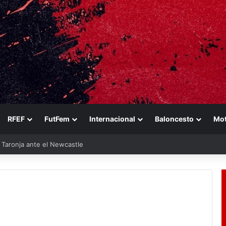
RFEF
FutFem
Internacional
Baloncesto
Mo
u Taronja ante el Newcastle