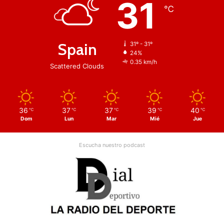
31
℃
Spain
31º - 31º
24%
0.35 km/h
Scattered Clouds
36
37
37
39
40
℃
℃
℃
℃
℃
Dom
Lun
Mar
Mié
Jue
Escucha nuestro podcast