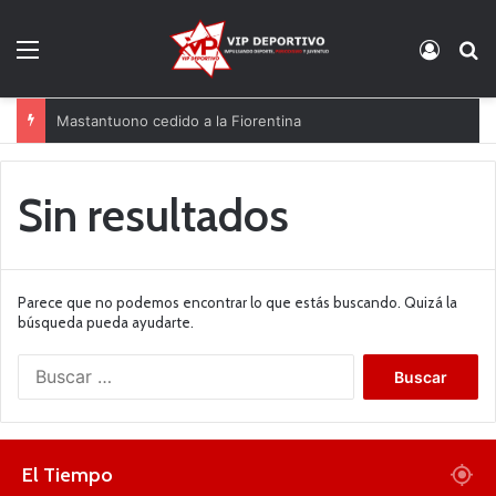
Menú
Acces
B
Mastantuono cedido a la Fiorentina
Sin resultados
Parece que no podemos encontrar lo que estás buscando. Quizá la
búsqueda pueda ayudarte.
B
u
s
c
a
El Tiempo
r