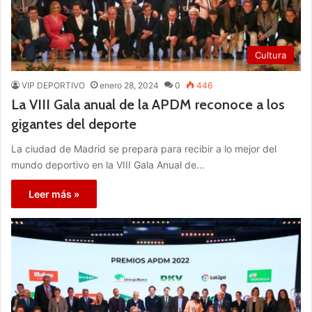
Cultura
VIP DEPORTIVO
enero 28, 2024
0
446
La VIII Gala anual de la APDM reconoce a los
gigantes del deporte
La ciudad de Madrid se prepara para recibir a lo mejor del
mundo deportivo en la VIII Gala Anual de…
Leer más »