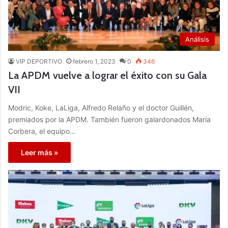
Análisis
VIP DEPORTIVO
febrero 1, 2023
0
346
La APDM vuelve a lograr el éxito con su Gala
VII
Modric, Koke, LaLiga, Alfredo Relaño y el doctor Guillén,
premiados por la APDM. También fueron galardonados María
Corbera, el equipo…
Leer más »