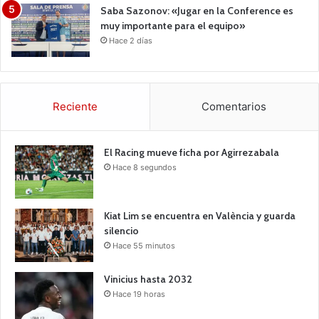
Saba Sazonov: «Jugar en la Conference es
muy importante para el equipo»
Hace 2 días
Reciente
Comentarios
El Racing mueve ficha por Agirrezabala
Hace 8 segundos
Kiat Lim se encuentra en València y guarda
silencio
Hace 55 minutos
Vinicius hasta 2032
Hace 19 horas