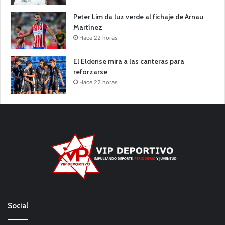
Peter Lim da luz verde al fichaje de Arnau
Martínez
Hace 22 horas
El Eldense mira a las canteras para
reforzarse
Hace 22 horas
Social